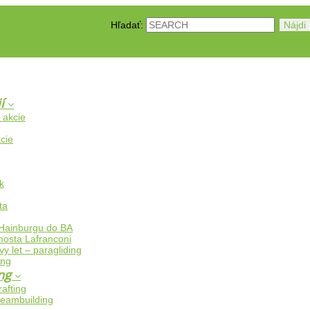
Hľadať:
ií
e akcie
cie
k
ta
 Hainburgu do BA
mosta Lafranconi
 let – paragliding
ing
ing
rafting
teambuilding