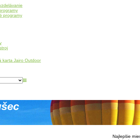
vzdelávanie
programy
é programy
y
troj
 karta Jairo Outdoor
ušec
Najlepšie mie