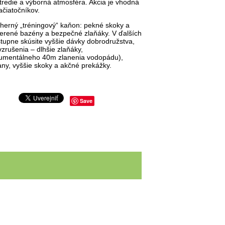
redie a výborná atmosféra. Akcia je vhodná
ačiatočníkov.
herný „tréningový“ kaňon: pekné skoky a
erené bazény a bezpečné zlaňáky. V ďalších
upne skúsite vyššie dávky dobrodružstva,
vzrušenia – dlhšie zlaňáky,
umentálneho 40m zlanenia vodopádu),
ny, vyššie skoky a akčné prekážky.
Save