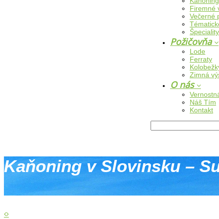
Kaňoning
Firemné 
Večerné 
Tématick
Špeciality
Požičovňa
Lode
Ferraty
Kolobežk
Zimná výs
O nás
Vernostná
Náš Tím
Kontakt
Kaňoning v Slovinsku – S