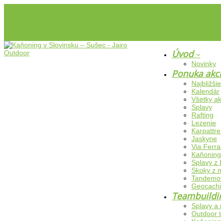
Slovak
SK
English
EN
Úvod
Novinky
Ponuka akc
Najbližši
Kalendár
Všetky ak
Splavy
Rafting
Lezenie
Karpattre
Jaskyne
Via Ferra
Kaňoning
Splavy z
Skoky z 
Tandemovy
Geocach
Teambuild
Splavy a 
Outdoor 