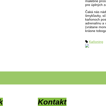
malebné prost
pre úplných z
Čaká nás nád
šmykľavky, sč
kaňonoch post
adrenalínu a 
(vrátane mon
krásne toboga
Kaňoning
k
Kontakt