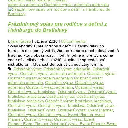
adrenalin adrenalin Odstrániť výraz: adrenalin adrenalin
Prázdninový splav pre rodičov s deťmi z
Hainburgu do Bratislavy
Jaro Kapso
|
1. júla 2018
|
0 comments
Splav vhodný aj pre rodičov s deťmi. Úžasný relax po
horúcom dni, jemný vetrík, žiadne komáre a pohodová vodná
hladina, ktorú občas rozvlní loď. Vhodné aj pre tých, čo na
vode ešte nikdy neboli, každá skupina je sprevádzaná
inštruktorom. Možnosť dohodnúť samostatný termín.
Odstrániť výraz: Odstrániť výraz: adrenalin
,
Odstrániť
výraz: Odstrániť výraz: adrenalin adrenalin
,
Odstrániť výraz:
Odstrániť výraz: adrenalin adrenalin Odstrániť výraz:
adrenalin adrenalin
,
Odstrániť výraz: Odstrániť výraz:
adrenalin Odstrániť výraz: adrenalin
,
Odstrániť výraz:
Odstrániť výraz: bratislava
,
Odstrániť výraz: Odstrániť výraz:
bratislava bratislava
,
Odstrániť výraz: Odstrániť výraz:
bratislava bratislava Odstrániť výraz: bratislava bratislava
,
Odstrániť výraz: Odstrániť výraz: bratislava Odstrániť výraz:
bratislava
,
Odstrániť výraz: Odstrániť výraz: Event Planner
,
Odstrániť výraz: Odstrániť výraz: Event Planner Event
Planner
,
Odstrániť výraz: Odstrániť výraz: Event
Planner Event Planner Odstrániť výraz: Event Planner Event