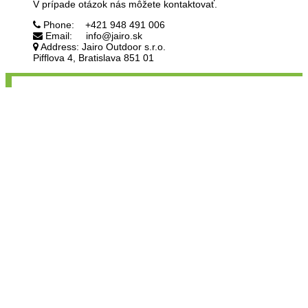
V prípade otázok nás môžete kontaktovať.
Phone: +421 948 491 006
Email: info@jairo.sk
Address: Jairo Outdoor s.r.o.
Pifflova 4, Bratislava 851 01