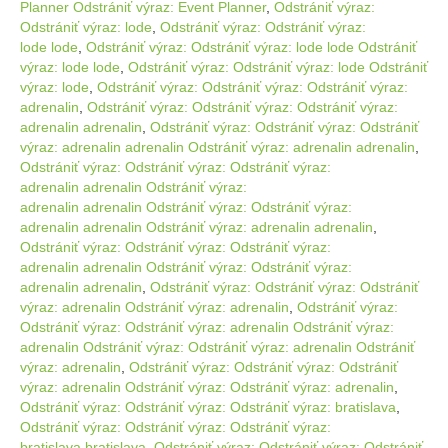
Planner Odstrániť výraz: Event Planner
,
Odstrániť výraz:
Odstrániť výraz: lode
,
Odstrániť výraz: Odstrániť výraz:
lode lode
,
Odstrániť výraz: Odstrániť výraz: lode lode Odstrániť
výraz: lode lode
,
Odstrániť výraz: Odstrániť výraz: lode Odstrániť
výraz: lode
,
Odstrániť výraz: Odstrániť výraz: Odstrániť výraz:
adrenalin
,
Odstrániť výraz: Odstrániť výraz: Odstrániť výraz:
adrenalin adrenalin
,
Odstrániť výraz: Odstrániť výraz: Odstrániť
výraz: adrenalin adrenalin Odstrániť výraz: adrenalin adrenalin
,
Odstrániť výraz: Odstrániť výraz: Odstrániť výraz:
adrenalin adrenalin Odstrániť výraz:
adrenalin adrenalin Odstrániť výraz: Odstrániť výraz:
adrenalin adrenalin Odstrániť výraz: adrenalin adrenalin
,
Odstrániť výraz: Odstrániť výraz: Odstrániť výraz:
adrenalin adrenalin Odstrániť výraz: Odstrániť výraz:
adrenalin adrenalin
,
Odstrániť výraz: Odstrániť výraz: Odstrániť
výraz: adrenalin Odstrániť výraz: adrenalin
,
Odstrániť výraz:
Odstrániť výraz: Odstrániť výraz: adrenalin Odstrániť výraz:
adrenalin Odstrániť výraz: Odstrániť výraz: adrenalin Odstrániť
výraz: adrenalin
,
Odstrániť výraz: Odstrániť výraz: Odstrániť
výraz: adrenalin Odstrániť výraz: Odstrániť výraz: adrenalin
,
Odstrániť výraz: Odstrániť výraz: Odstrániť výraz: bratislava
,
Odstrániť výraz: Odstrániť výraz: Odstrániť výraz:
bratislava bratislava
,
Odstrániť výraz: Odstrániť výraz: Odstrániť