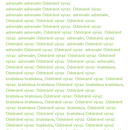
adrenalin adrenalin Odstrániť výraz:
adrenalin adrenalin Odstrániť výraz: Odstrániť výraz:
adrenalin adrenalin Odstrániť výraz: adrenalin adrenalin
,
Odstrániť výraz: Odstrániť výraz: Odstrániť výraz:
adrenalin adrenalin Odstrániť výraz: Odstrániť výraz:
adrenalin adrenalin
,
Odstrániť výraz: Odstrániť výraz: Odstrániť
výraz: adrenalin Odstrániť výraz: adrenalin
,
Odstrániť výraz:
Odstrániť výraz: Odstrániť výraz: adrenalin Odstrániť výraz:
adrenalin Odstrániť výraz: Odstrániť výraz: adrenalin Odstrániť
výraz: adrenalin
,
Odstrániť výraz: Odstrániť výraz: Odstrániť
výraz: adrenalin Odstrániť výraz: Odstrániť výraz: adrenalin
,
Odstrániť výraz: Odstrániť výraz: Odstrániť výraz: bratislava
,
Odstrániť výraz: Odstrániť výraz: Odstrániť výraz:
bratislava bratislava
,
Odstrániť výraz: Odstrániť výraz: Odstrániť
výraz: bratislava bratislava Odstrániť výraz: bratislava bratislava
,
Odstrániť výraz: Odstrániť výraz: Odstrániť výraz:
bratislava bratislava Odstrániť výraz: Odstrániť výraz:
bratislava bratislava
,
Odstrániť výraz: Odstrániť výraz: Odstrániť
výraz: bratislava Odstrániť výraz: bratislava
,
Odstrániť výraz:
Odstrániť výraz: Odstrániť výraz: bratislava Odstrániť výraz:
Odstrániť výraz: bratislava
,
Odstrániť výraz: Odstrániť výraz:
Odstrániť výraz: hojdacka
,
Odstrániť výraz: Odstrániť výraz: