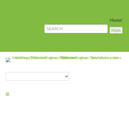
Slovak
SK
English
EN
Hľadať:
Odstrániť výraz: Odstrániť
výraz: Odstrániť výraz: