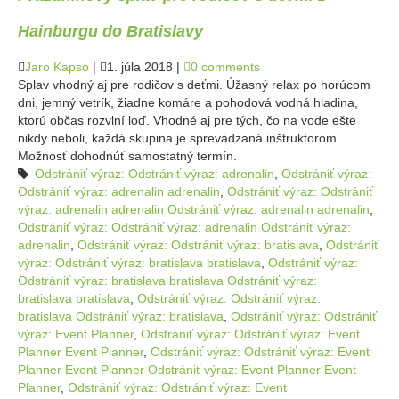
Hainburgu do Bratislavy
Jaro Kapso
|
1. júla 2018
|
0 comments
Splav vhodný aj pre rodičov s deťmi. Úžasný relax po horúcom
dni, jemný vetrík, žiadne komáre a pohodová vodná hladina,
ktorú občas rozvlní loď. Vhodné aj pre tých, čo na vode ešte
nikdy neboli, každá skupina je sprevádzaná inštruktorom.
Možnosť dohodnúť samostatný termín.
Odstrániť výraz: Odstrániť výraz: adrenalin
,
Odstrániť výraz:
Odstrániť výraz: adrenalin adrenalin
,
Odstrániť výraz: Odstrániť
výraz: adrenalin adrenalin Odstrániť výraz: adrenalin adrenalin
,
Odstrániť výraz: Odstrániť výraz: adrenalin Odstrániť výraz:
adrenalin
,
Odstrániť výraz: Odstrániť výraz: bratislava
,
Odstrániť
výraz: Odstrániť výraz: bratislava bratislava
,
Odstrániť výraz:
Odstrániť výraz: bratislava bratislava Odstrániť výraz:
bratislava bratislava
,
Odstrániť výraz: Odstrániť výraz:
bratislava Odstrániť výraz: bratislava
,
Odstrániť výraz: Odstrániť
výraz: Event Planner
,
Odstrániť výraz: Odstrániť výraz: Event
Planner Event Planner
,
Odstrániť výraz: Odstrániť výraz: Event
Planner Event Planner Odstrániť výraz: Event Planner Event
Planner
,
Odstrániť výraz: Odstrániť výraz: Event