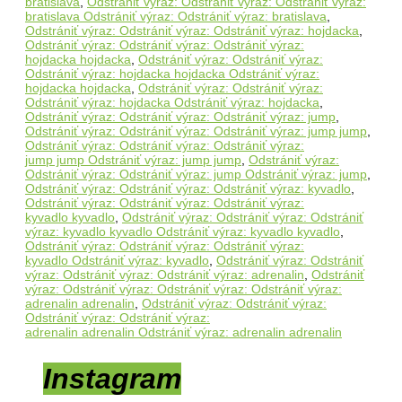
bratislava
,
Odstrániť výraz: Odstrániť výraz: Odstrániť výraz:
bratislava Odstrániť výraz: Odstrániť výraz: bratislava
,
Odstrániť výraz: Odstrániť výraz: Odstrániť výraz: hojdacka
,
Odstrániť výraz: Odstrániť výraz: Odstrániť výraz:
hojdacka hojdacka
,
Odstrániť výraz: Odstrániť výraz:
Odstrániť výraz: hojdacka hojdacka Odstrániť výraz:
hojdacka hojdacka
,
Odstrániť výraz: Odstrániť výraz:
Odstrániť výraz: hojdacka Odstrániť výraz: hojdacka
,
Odstrániť výraz: Odstrániť výraz: Odstrániť výraz: jump
,
Odstrániť výraz: Odstrániť výraz: Odstrániť výraz: jump jump
,
Odstrániť výraz: Odstrániť výraz: Odstrániť výraz:
jump jump Odstrániť výraz: jump jump
,
Odstrániť výraz:
Odstrániť výraz: Odstrániť výraz: jump Odstrániť výraz: jump
,
Odstrániť výraz: Odstrániť výraz: Odstrániť výraz: kyvadlo
,
Odstrániť výraz: Odstrániť výraz: Odstrániť výraz:
kyvadlo kyvadlo
,
Odstrániť výraz: Odstrániť výraz: Odstrániť
výraz: kyvadlo kyvadlo Odstrániť výraz: kyvadlo kyvadlo
,
Odstrániť výraz: Odstrániť výraz: Odstrániť výraz:
kyvadlo Odstrániť výraz: kyvadlo
,
Odstrániť výraz: Odstrániť
výraz: Odstrániť výraz: Odstrániť výraz: adrenalin
,
Odstrániť
výraz: Odstrániť výraz: Odstrániť výraz: Odstrániť výraz:
adrenalin adrenalin
,
Odstrániť výraz: Odstrániť výraz:
Odstrániť výraz: Odstrániť výraz:
adrenalin adrenalin Odstrániť výraz: adrenalin adrenalin
Instagram