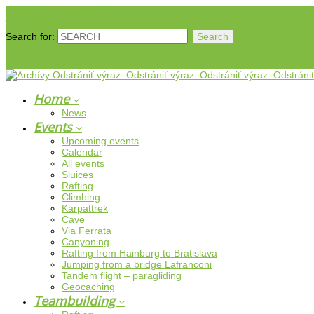
English
EN
Slovak
SK
Search for:
Home
News
Events
Upcoming events
Calendar
All events
Sluices
Rafting
Climbing
Karpattrek
Cave
Via Ferrata
Canyoning
Rafting from Hainburg to Bratislava
Jumping from a bridge Lafranconi
Tandem flight – paragliding
Geocaching
Teambuilding