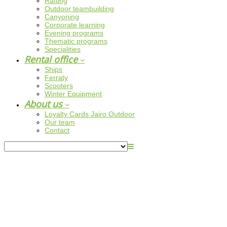
Rafting
Outdoor teambuilding
Canyoning
Corporate learning
Evening programs
Thematic programs
Specialities
Rental office
Ships
Ferraty
Scooters
Winter Equipment
About us
Loyalty Cards Jairo Outdoor
Our team
Contact
Odstrániť výraz: Odstrániť
adrenalin adrenalin Odstrá