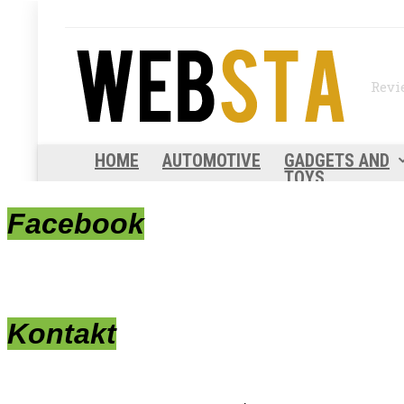
Facebook
Kontakt