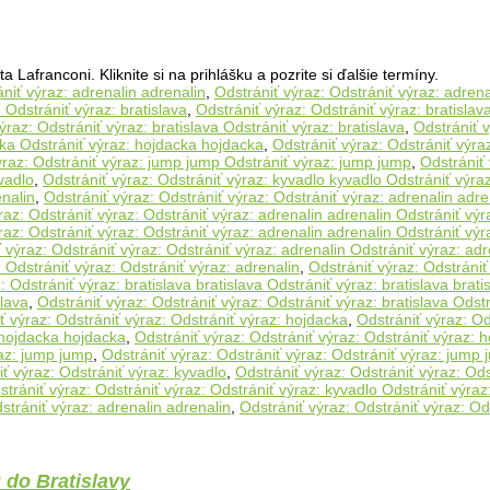
 Lafranconi. Kliknite si na prihlášku a pozrite si ďalšie termíny.
ániť výraz: adrenalin adrenalin
,
Odstrániť výraz: Odstrániť výraz: adrena
 Odstrániť výraz: bratislava
,
Odstrániť výraz: Odstrániť výraz: bratislava
ýraz: Odstrániť výraz: bratislava Odstrániť výraz: bratislava
,
Odstrániť v
cka Odstrániť výraz: hojdacka hojdacka
,
Odstrániť výraz: Odstrániť výra
ýraz: Odstrániť výraz: jump jump Odstrániť výraz: jump jump
,
Odstrániť 
vadlo
,
Odstrániť výraz: Odstrániť výraz: kyvadlo kyvadlo Odstrániť výra
enalin
,
Odstrániť výraz: Odstrániť výraz: Odstrániť výraz: adrenalin adre
raz: Odstrániť výraz: Odstrániť výraz: adrenalin adrenalin Odstrániť výr
raz: Odstrániť výraz: Odstrániť výraz: adrenalin adrenalin Odstrániť výr
 výraz: Odstrániť výraz: Odstrániť výraz: adrenalin Odstrániť výraz: adr
n Odstrániť výraz: Odstrániť výraz: adrenalin
,
Odstrániť výraz: Odstrániť
 Odstrániť výraz: bratislava bratislava Odstrániť výraz: bratislava brati
slava
,
Odstrániť výraz: Odstrániť výraz: Odstrániť výraz: bratislava Odstr
ť výraz: Odstrániť výraz: Odstrániť výraz: hojdacka
,
Odstrániť výraz: Od
 hojdacka hojdacka
,
Odstrániť výraz: Odstrániť výraz: Odstrániť výraz: 
raz: jump jump
,
Odstrániť výraz: Odstrániť výraz: Odstrániť výraz: jump
iť výraz: Odstrániť výraz: kyvadlo
,
Odstrániť výraz: Odstrániť výraz: Ods
strániť výraz: Odstrániť výraz: Odstrániť výraz: kyvadlo Odstrániť výraz
strániť výraz: adrenalin adrenalin
,
Odstrániť výraz: Odstrániť výraz: Od
 do Bratislavy