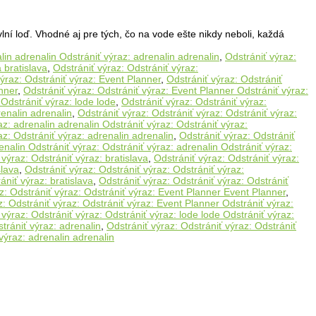
ní loď. Vhodné aj pre tých, čo na vode ešte nikdy neboli, každá
lin adrenalin Odstrániť výraz: adrenalin adrenalin
,
Odstrániť výraz:
 bratislava
,
Odstrániť výraz: Odstrániť výraz:
ýraz: Odstrániť výraz: Event Planner
,
Odstrániť výraz: Odstrániť
nner
,
Odstrániť výraz: Odstrániť výraz: Event Planner Odstrániť výraz:
 Odstrániť výraz: lode lode
,
Odstrániť výraz: Odstrániť výraz:
renalin adrenalin
,
Odstrániť výraz: Odstrániť výraz: Odstrániť výraz:
az: adrenalin adrenalin Odstrániť výraz: Odstrániť výraz:
az: Odstrániť výraz: adrenalin adrenalin
,
Odstrániť výraz: Odstrániť
enalin Odstrániť výraz: Odstrániť výraz: adrenalin Odstrániť výraz:
 výraz: Odstrániť výraz: bratislava
,
Odstrániť výraz: Odstrániť výraz:
slava
,
Odstrániť výraz: Odstrániť výraz: Odstrániť výraz:
ániť výraz: bratislava
,
Odstrániť výraz: Odstrániť výraz: Odstrániť
z: Odstrániť výraz: Odstrániť výraz: Event Planner Event Planner
,
z: Odstrániť výraz: Odstrániť výraz: Event Planner Odstrániť výraz:
 výraz: Odstrániť výraz: Odstrániť výraz: lode lode Odstrániť výraz:
trániť výraz: adrenalin
,
Odstrániť výraz: Odstrániť výraz: Odstrániť
výraz: adrenalin adrenalin