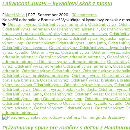
Lafranconi JUMP! – kyvadlový skok z mostu
Matej Vallo
|
27. September 2020
|
0 comments
Najväčší adrenalín v Bratislave! Vyskúšajte si kyvadlový zoskok z mosta
Odstrániť výraz: Odstrániť výraz: adrenalin
,
Odstrániť výraz: Odstr
Odstrániť výraz: adrenalin Odstrániť výraz: adrenalin
,
Odstrániť výraz:
bratislava bratislava Odstrániť výraz: bratislava bratislava
,
Odstrániť v
hojdacka hojdacka
,
Odstrániť výraz: Odstrániť výraz: hojdacka hojda
výraz: jump
,
Odstrániť výraz: Odstrániť výraz: jump jump
,
Odstrániť v
Odstrániť výraz: kyvadlo
,
Odstrániť výraz: Odstrániť výraz: kyvadlo ky
výraz: kyvadlo
,
Odstrániť výraz: Odstrániť výraz: Odstrániť výraz: adr
adrenalin adrenalin Odstrániť výraz: adrenalin adrenalin
,
Odstrániť vý
adrenalin adrenalin Odstrániť výraz: adrenalin adrenalin
,
Odstrániť vý
výraz: Odstrániť výraz: adrenalin Odstrániť výraz: adrenalin
,
Odstrániť
adrenalin
,
Odstrániť výraz: Odstrániť výraz: Odstrániť výraz: adrenali
Odstrániť výraz: bratislava bratislava
,
Odstrániť výraz: Odstrániť výraz:
bratislava bratislava Odstrániť výraz: Odstrániť výraz: bratislava brati
výraz: bratislava Odstrániť výraz: Odstrániť výraz: bratislava
,
Odstráni
Odstrániť výraz: Odstrániť výraz: hojdacka hojdacka Odstrániť výraz:
Odstrániť výraz: jump
,
Odstrániť výraz: Odstrániť výraz: Odstrániť vý
Odstrániť výraz: jump Odstrániť výraz: jump
,
Odstrániť výraz: Odstrán
Odstrániť výraz: kyvadlo kyvadlo Odstrániť výraz: kyvadlo kyvadlo
,
Od
výraz: adrenalin
,
Odstrániť výraz: Odstrániť výraz: Odstrániť výraz: Od
adrenalin adrenalin
Prázdninový splav pre rodičov s deťmi z Hainburgu